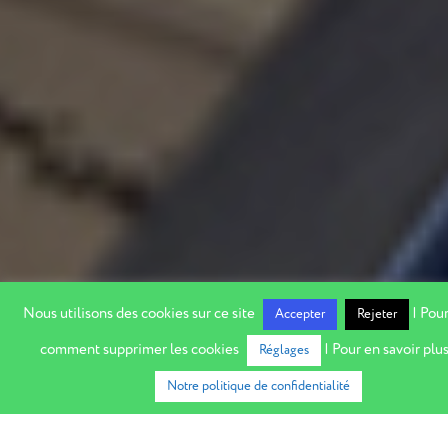
Nous utilisons des cookies sur ce site
| Pour
Accepter
Rejeter
comment supprimer les cookies
| Pour en savoir plus
Réglages
Notre politique de confidentialité