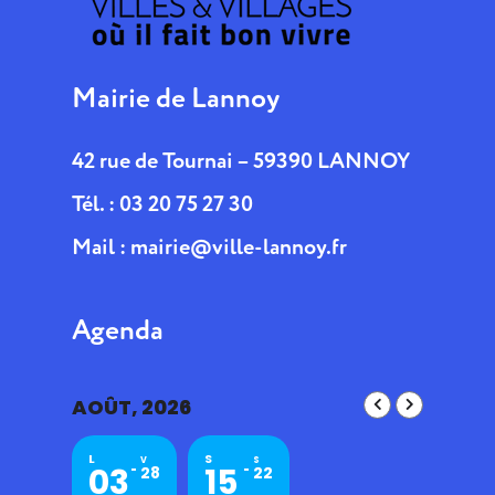
Mairie de Lannoy
42 rue de Tournai – 59390 LANNOY
Tél. : 03 20 75 27 30
Mail :
mairie@ville-lannoy.fr
Agenda
AOÛT, 2026
L
S
V
S
03
15
28
22