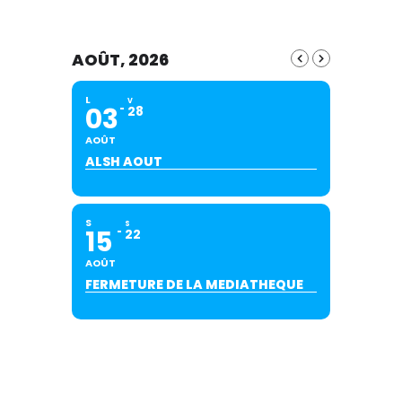
AOÛT, 2026
L
V
03
28
AOÛT
ALSH AOUT
S
S
15
22
AOÛT
FERMETURE DE LA MEDIATHEQUE