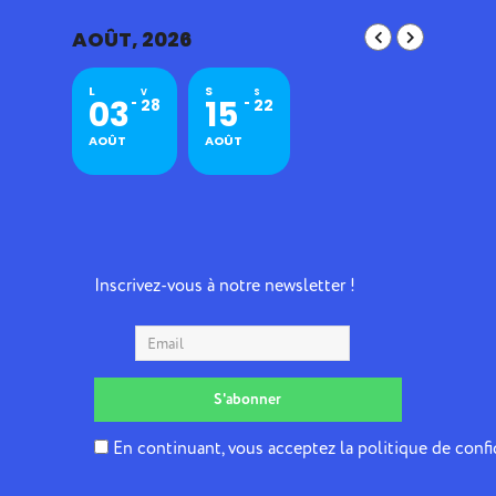
AOÛT, 2026
L
S
V
S
03
15
28
22
AOÛT
AOÛT
Inscrivez-vous à notre newsletter !
En continuant, vous acceptez la politique de confi