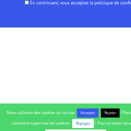
En continuant, vous acceptez la politique de confi
Nous utilisons des cookies sur ce site
| Pour
Accepter
Rejeter
comment supprimer les cookies
| Pour en savoir plus
Réglages