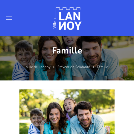
Famille
Ville de Lannoy
>
Prévention Solidarité
>
Famille