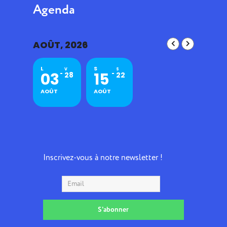
Agenda
AOÛT, 2026
L
S
V
S
03
15
28
22
AOÛT
AOÛT
Inscrivez-vous à notre newsletter !