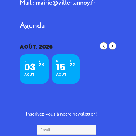
Mail :
mairie@ville-lannoy.fr
Agenda
AOÛT, 2026
L
S
V
S
03
15
28
22
AOÛT
AOÛT
Inscrivez-vous à notre newsletter !