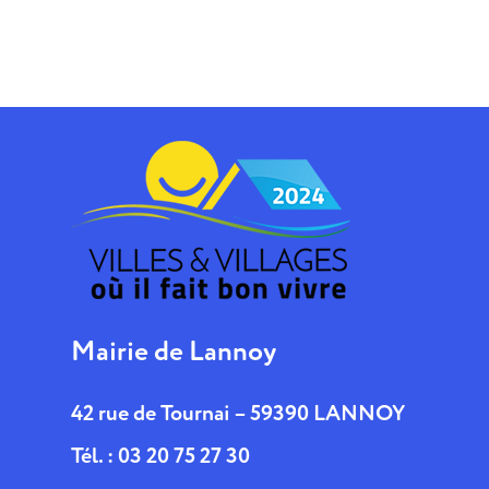
Mairie de Lannoy
42 rue de Tournai – 59390 LANNOY
Tél. : 03 20 75 27 30