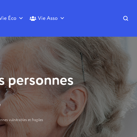
Vie Éco
Vie Asso
es personnes
s
nnes vulnérables et fragiles