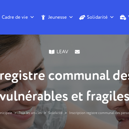
Cadre de vie
Jeunesse
Solidarité
LEAV
 registre communal d
vulnérables et fragile
nicipale
>
Tous les articles
>
Solidarité
>
Inscription registre communal des perso