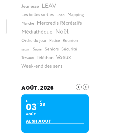
LEAV
Jeunesse
Les belles sorties
Mapping
Loto
Mercredis Récréatifs
Marché
Noël
Médiathèque
Ordre du jour
Reunion
Police
Seniors
Sécurité
salon
Sapin
Voeux
Téléthon
Travaux
Week-end des sens
AOÛT, 2026
L
V
03
28
AOÛT
ALSH AOUT