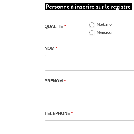
Inscription
Personne à inscrire sur le registre
registre
communal
Madame
QUALITE
*
des
Monsieur
personnes
vulnérables
NOM
*
et
fragiles
PRENOM
*
TELEPHONE
*