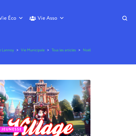
Vie Éco
Vie Asso
de Lannoy
>
Vie Municipale
>
Tous les articles
>
Noël
JEUNESSE