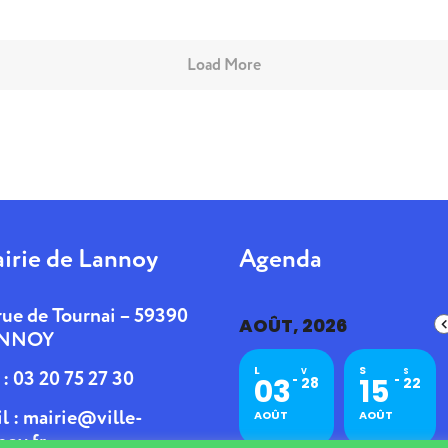
Load More
irie de Lannoy
Agenda
rue de Tournai – 59390
AOÛT, 2026
NNOY
L
S
. : 03 20 75 27 30
V
S
03
15
28
22
l :
mairie@ville-
AOÛT
AOÛT
noy.fr