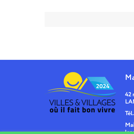
Ma
42 
LA
Tél
Mai
lan