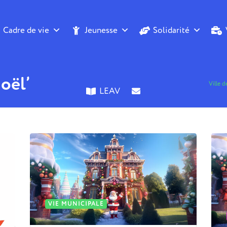
Cadre de vie
Jeunesse
Solidarité
oël’
Ville 
LEAV
VIE MUNICIPALE