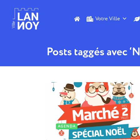
Votre Ville
Posts taggés avec ‘N
AGENDA