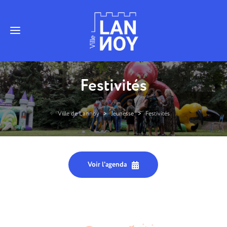
Festivités
Ville de Lannoy
>
Jeunesse
>
Festivités
Voir l'agenda