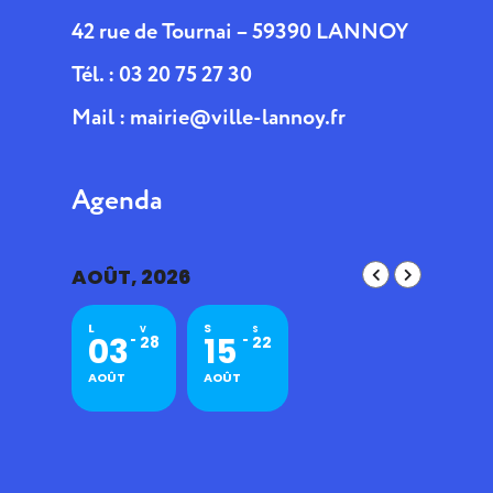
42 rue de Tournai – 59390 LANNOY
Tél. : 03 20 75 27 30
Mail :
mairie@ville-lannoy.fr
Agenda
AOÛT, 2026
L
S
V
S
03
15
28
22
AOÛT
AOÛT