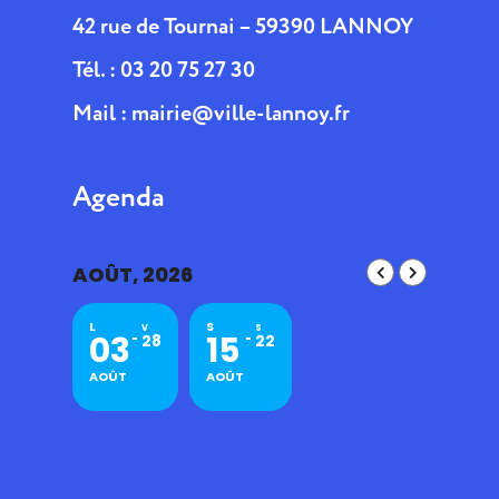
42 rue de Tournai – 59390 LANNOY
Tél. : 03 20 75 27 30
Mail :
mairie@ville-lannoy.fr
Agenda
AOÛT, 2026
L
S
V
S
03
15
28
22
AOÛT
AOÛT