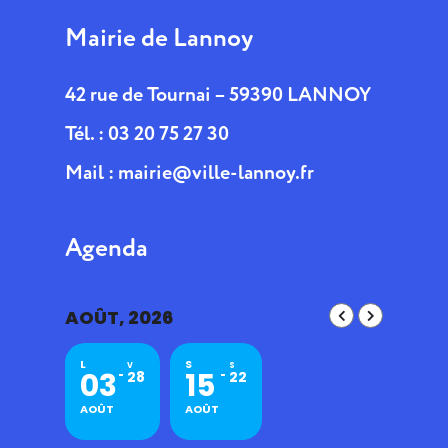
Mairie de Lannoy
42 rue de Tournai – 59390 LANNOY
Tél. : 03 20 75 27 30
Mail :
mairie@ville-lannoy.fr
Agenda
AOÛT, 2026
L
S
V
S
03
15
28
22
AOÛT
AOÛT