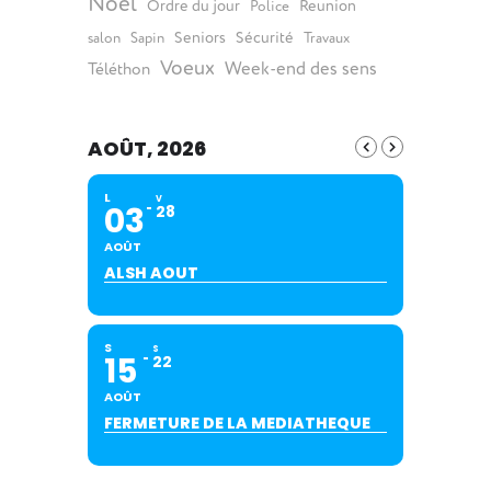
Noël
Ordre du jour
Reunion
Police
Seniors
Sécurité
salon
Sapin
Travaux
Voeux
Week-end des sens
Téléthon
AOÛT, 2026
L
V
03
28
AOÛT
ALSH AOUT
S
S
15
22
AOÛT
FERMETURE DE LA MEDIATHEQUE