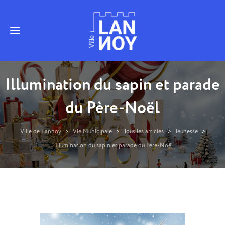
Illumination du sapin et parade
du Père-Noël
Ville de Lannoy
>
Vie Municipale
>
Tous les articles
>
Jeunesse
>
Illumination du sapin et parade du Père-Noël