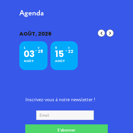
Agenda
AOÛT, 2026
L
S
V
S
03
15
28
22
AOÛT
AOÛT
Inscrivez-vous à notre newsletter !