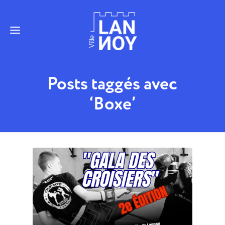
Posts taggés avec
‘Boxe’