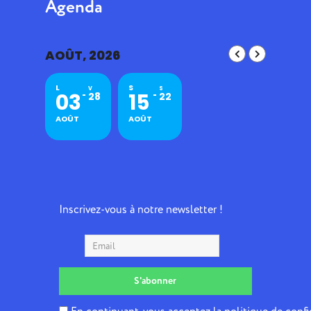
Agenda
AOÛT, 2026
L
S
V
S
03
15
28
22
AOÛT
AOÛT
Inscrivez-vous à notre newsletter !