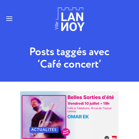
Posts taggés avec
‘Café concert’
ACTUALITÉS