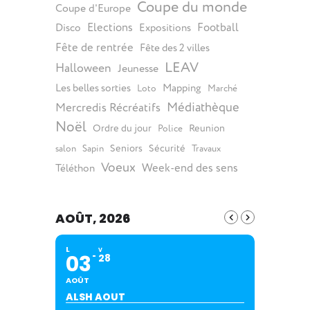
Coupe du monde
Coupe d'Europe
Elections
Football
Disco
Expositions
Fête de rentrée
Fête des 2 villes
LEAV
Halloween
Jeunesse
Les belles sorties
Mapping
Loto
Marché
Médiathèque
Mercredis Récréatifs
Noël
Ordre du jour
Reunion
Police
Seniors
Sécurité
salon
Sapin
Travaux
Voeux
Week-end des sens
Téléthon
AOÛT, 2026
L
V
03
28
AOÛT
ALSH AOUT