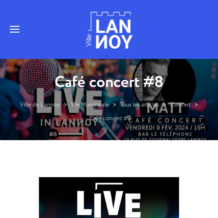
Café concert #8
Ville de Lannoy
>
Vie Municipale
>
Tous les articles
>
Concert
>
Café concert #8