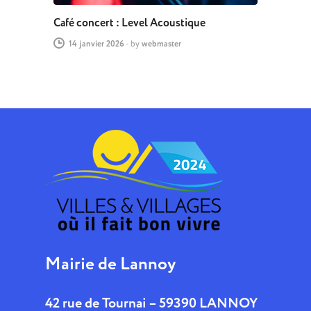
Café concert : Level Acoustique
14 janvier 2026
-
by
webmaster
Mairie de Lannoy
42 rue de Tournai – 59390 LANNOY