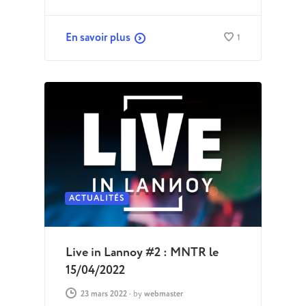
En savoir plus
1
ACTUALITÉS
Live in Lannoy #2 : MNTR le
15/04/2022
23 mars 2022
-
by
webmaster