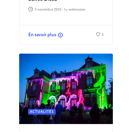
5 novembre 2023
-
by
webmaster
En savoir plus
0
ACTUALITÉS