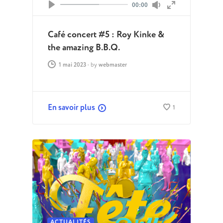
Volume
Current time
00:00
Seek
Play
Toggle Mute
Toggle Fullscr
Café concert #5 : Roy Kinke &
the amazing B.B.Q.
1 mai 2023
-
by
webmaster
En savoir plus
1
ACTUALITÉS