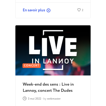
En savoir plus
2
CONCERT
Week-end des sens : Live in
Lannoy, concert The Dudes
3 mai 2022
-
by
webmaster