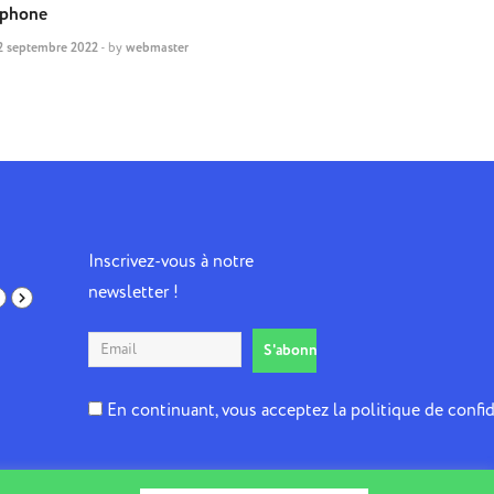
éphone
2 septembre 2022
-
by
webmaster
Inscrivez-vous à notre
newsletter !
En continuant, vous acceptez la politique de confid