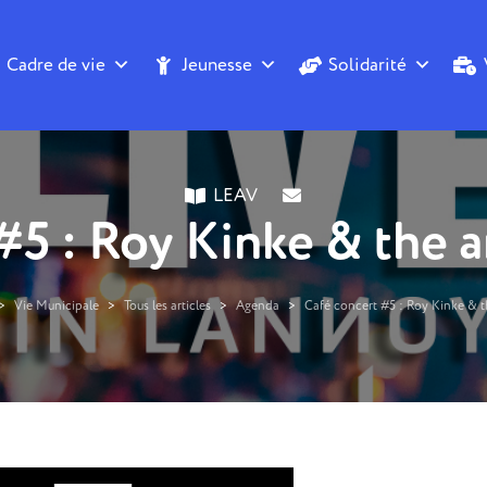
Cadre de vie
Jeunesse
Solidarité
LEAV
#5 : Roy Kinke & the 
>
Vie Municipale
>
Tous les articles
>
Agenda
>
Café concert #5 : Roy Kinke & 