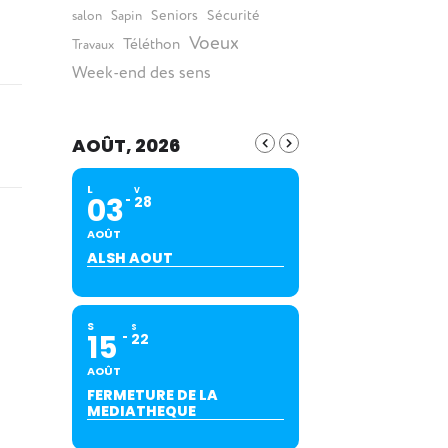
Seniors
Sécurité
salon
Sapin
Voeux
Téléthon
Travaux
Week-end des sens
AOÛT, 2026
L
V
03
28
AOÛT
ALSH AOUT
S
S
15
22
AOÛT
FERMETURE DE LA
MEDIATHEQUE