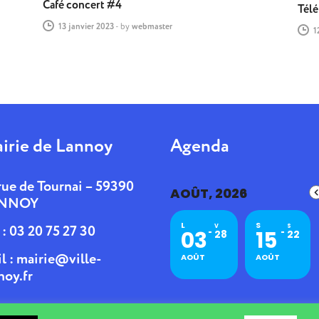
Café concert #4
Tél
13 janvier 2023
-
by
webmaster
1
irie de Lannoy
Agenda
rue de Tournai – 59390
AOÛT, 2026
NNOY
L
S
. : 03 20 75 27 30
V
S
03
15
28
22
l :
mairie@ville-
AOÛT
AOÛT
noy.fr