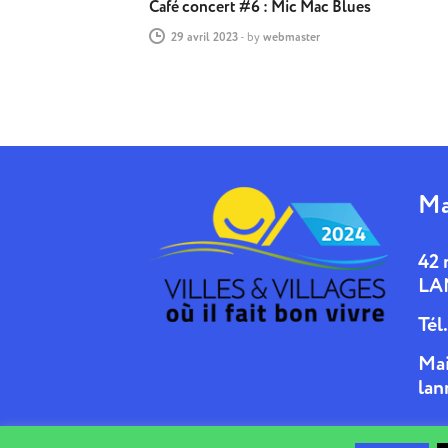
Café concert #6 : Mic Mac Blues
29 avril 2023
-
by
webmaster
Ma
42 
LA
Tél
Mai
lan