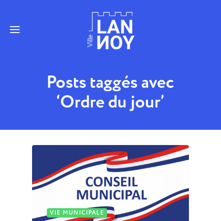
Posts taggés avec
‘Ordre du jour’
VIE MUNICIPALE