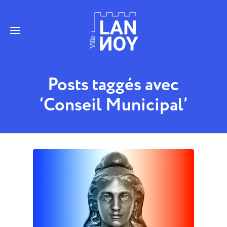
Posts taggés avec
‘Conseil Municipal’