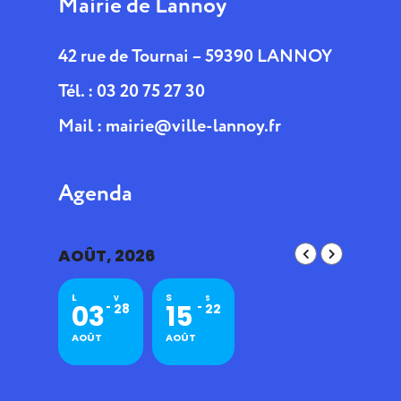
Mairie de Lannoy
42 rue de Tournai – 59390 LANNOY
Tél. : 03 20 75 27 30
Mail :
mairie@ville-lannoy.fr
Agenda
AOÛT, 2026
L
S
V
S
03
15
28
22
AOÛT
AOÛT