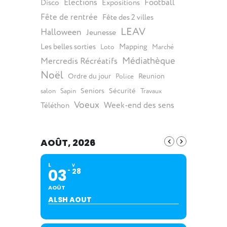
Elections
Football
Disco
Expositions
Fête de rentrée
Fête des 2 villes
LEAV
Halloween
Jeunesse
Les belles sorties
Mapping
Loto
Marché
Médiathèque
Mercredis Récréatifs
Noël
Ordre du jour
Reunion
Police
Seniors
Sécurité
salon
Sapin
Travaux
Voeux
Week-end des sens
Téléthon
AOÛT, 2026
L
V
03
28
AOÛT
ALSH AOUT