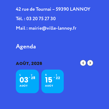
42 rue de Tournai – 59390 LANNOY
Tél. : 03 20 75 27 30
Mail :
mairie@ville-lannoy.fr
Agenda
AOÛT, 2026
L
S
V
S
03
15
28
22
AOÛT
AOÛT