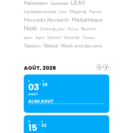
LEAV
Halloween
Jeunesse
Les belles sorties
Mapping
Loto
Marché
Médiathèque
Mercredis Récréatifs
Noël
Ordre du jour
Reunion
Police
Seniors
Sécurité
salon
Sapin
Travaux
Voeux
Week-end des sens
Téléthon
AOÛT, 2026
L
V
03
28
AOÛT
ALSH AOUT
S
S
15
22