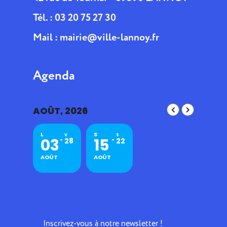
Tél. : 03 20 75 27 30
Mail :
mairie@ville-lannoy.fr
Agenda
AOÛT, 2026
L
S
V
S
03
15
28
22
AOÛT
AOÛT
Inscrivez-vous à notre newsletter !