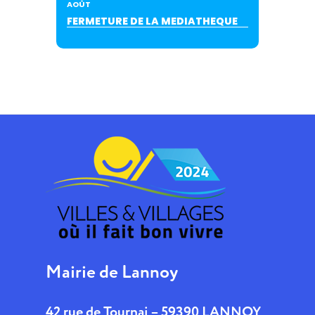
AOÛT
FERMETURE DE LA MEDIATHEQUE
Mairie de Lannoy
42 rue de Tournai – 59390 LANNOY