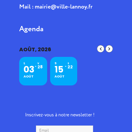
Mail :
mairie@ville-lannoy.fr
Agenda
AOÛT, 2026
L
S
V
S
03
15
28
22
AOÛT
AOÛT
Inscrivez-vous à notre newsletter !