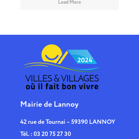
Load More
Mairie de Lannoy
42 rue de Tournai – 59390 LANNOY
Tél. : 03 20 75 27 30