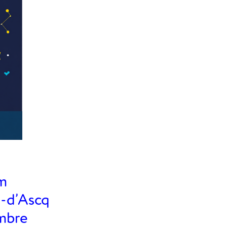
um
e-d’Ascq
embre