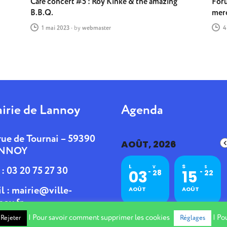
Café concert #5 : Roy Kinke & the amazing
Foru
B.B.Q.
merc
1 mai 2023
-
by
webmaster
4
irie de Lannoy
Agenda
rue de Tournai – 59390
AOÛT, 2026
NNOY
L
S
. : 03 20 75 27 30
V
S
03
15
28
22
l :
mairie@ville-
AOÛT
AOÛT
noy.fr
| Pour savoir comment supprimer les cookies
| Pou
Rejeter
Réglages