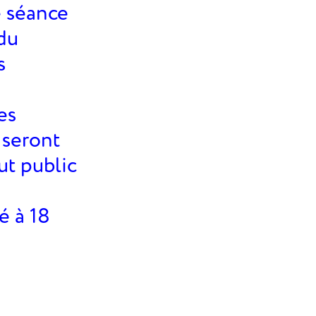
e séance
 du
s
es
 seront
ut public
é à 18