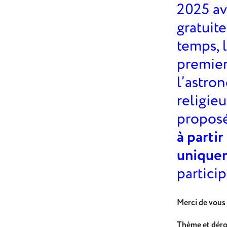
2025 av
gratuite
temps, 
premier
l’astro
religie
proposé
à partir
unique
partici
Merci de vous 
Thème et dérou