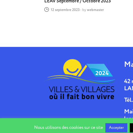
LEAV Septembre / Octobre 2023
12 septembre 2023
-
by
webmaster
Ma
42 
LA
Tél
Mai
lan
Nous utilisons des cookies sur ce site
Accepter