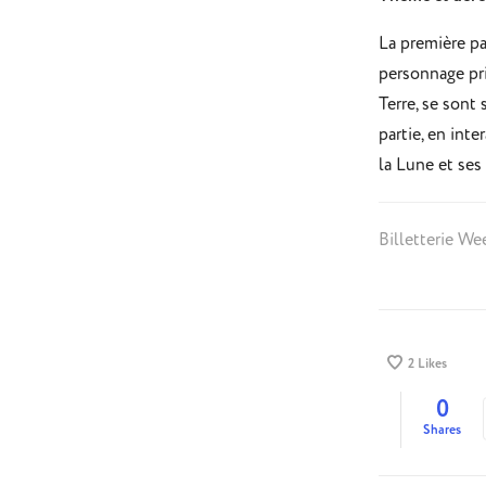
La première pa
personnage pr
Terre, se sont
partie, en int
la Lune et ses 
Billetterie W
2
Likes
0
Shares