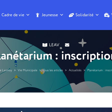
Cadre de vie
Jeunesse
Solidarité
LEAV
lanétarium : inscriptio
de Lannoy
>
Vie Municipale
>
Tous les articles
>
Actualités
>
Planétarium : inscr