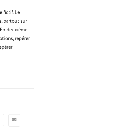
fictif. Le
, partout sur
s. En deuxième
otions, repérer
epérer.