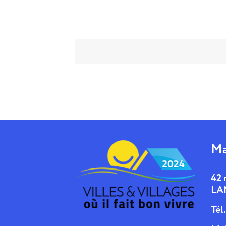
Ma
42 
LA
Tél