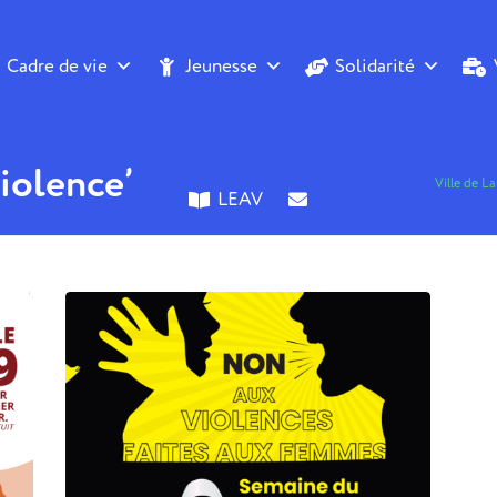
Cadre de vie
Jeunesse
Solidarité
Violence’
Ville de L
LEAV