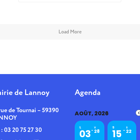
Load More
irie de Lannoy
Agenda
rue de Tournai – 59390
AOÛT, 2026
NNOY
L
S
. : 03 20 75 27 30
V
S
03
15
28
22