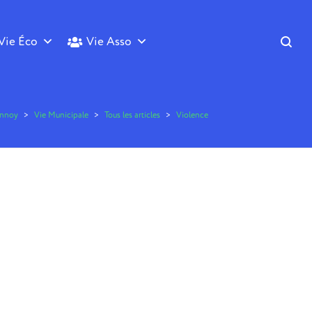
Vie Éco
Vie Asso
annoy
>
Vie Municipale
>
Tous les articles
>
Violence