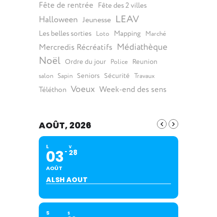
Fête de rentrée
Fête des 2 villes
LEAV
Halloween
Jeunesse
Les belles sorties
Mapping
Loto
Marché
Médiathèque
Mercredis Récréatifs
Noël
Ordre du jour
Reunion
Police
Seniors
Sécurité
salon
Sapin
Travaux
Voeux
Week-end des sens
Téléthon
AOÛT, 2026
L
V
03
28
AOÛT
ALSH AOUT
S
S