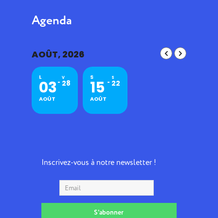
Agenda
AOÛT, 2026
L
S
V
S
03
15
28
22
AOÛT
AOÛT
Inscrivez-vous à notre newsletter !