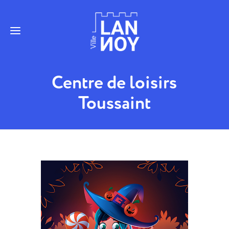
Centre de loisirs
Toussaint