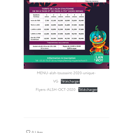
MENU-alsh-toussaint-2020-unique-
VG
Télécharger
Flyers-ALSH-OCT-2020
Télécharger
0
Likes