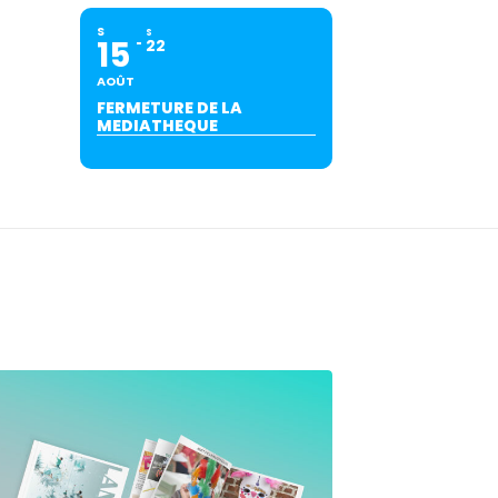
S
S
15
22
AOÛT
FERMETURE DE LA
MEDIATHEQUE