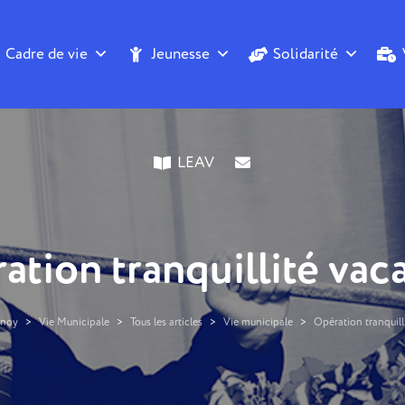
Cadre de vie
Jeunesse
Solidarité
LEAV
ation tranquillité vac
nnoy
>
Vie Municipale
>
Tous les articles
>
Vie municipale
>
Opération tranquill