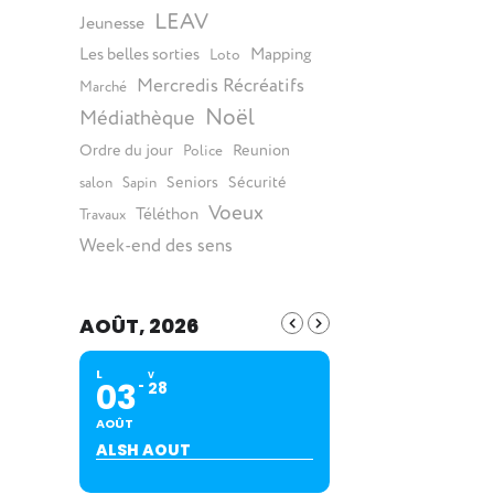
LEAV
Jeunesse
Les belles sorties
Mapping
Loto
Mercredis Récréatifs
Marché
Noël
Médiathèque
Ordre du jour
Reunion
Police
Seniors
Sécurité
salon
Sapin
Voeux
Téléthon
Travaux
Week-end des sens
AOÛT, 2026
L
V
03
28
AOÛT
ALSH AOUT