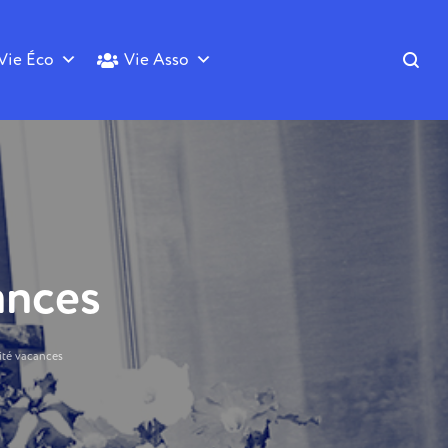
Vie Éco
Vie Asso
ances
ité vacances