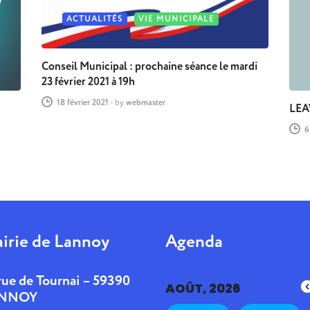
ACTUALITÉS
VIE MUNICIPALE
Conseil Municipal : prochaine séance le mardi
23 février 2021 à 19h
18 février 2021
-
by
webmaster
LEA
6
irie de Lannoy
Agenda
rue de Tournai – 59390
AOÛT, 2026
NNOY