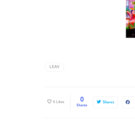
LEAV
0
0
Likes
Shares
Shares