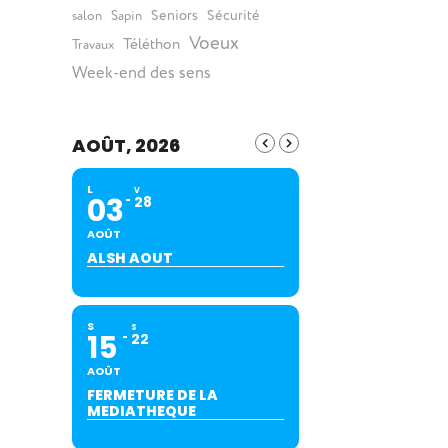
Seniors
Sécurité
salon
Sapin
Voeux
Téléthon
Travaux
Week-end des sens
AOÛT, 2026
L
V
03
28
AOÛT
ALSH AOUT
S
S
15
22
AOÛT
FERMETURE DE LA
MEDIATHEQUE