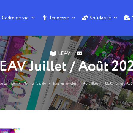
Cadre de vie
Jeunesse
Solidarité
LEAV
EAV Juillet / Août 20
 de Lannoy
>
Vie Municipale
>
Tous les articles
>
Actualités
>
LEAV Juillet / Aoû