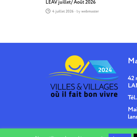
LEAV juillet/ Août 2026
4 juillet 2026
-
by
webmaster
Ma
42 
LA
Tél
Mai
lan