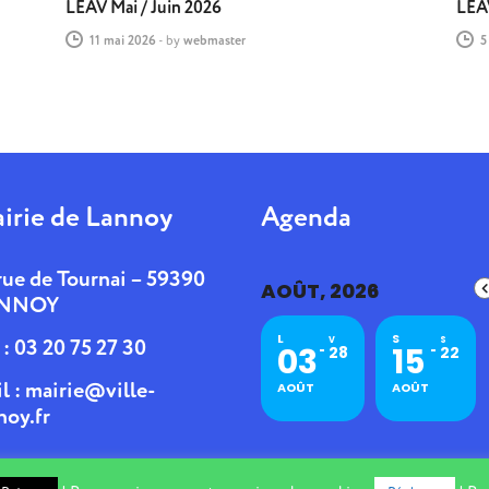
LEAV Mai / Juin 2026
LEA
11 mai 2026
-
by
webmaster
5
irie de Lannoy
Agenda
rue de Tournai – 59390
AOÛT, 2026
NNOY
L
S
. : 03 20 75 27 30
V
S
03
15
28
22
l :
mairie@ville-
AOÛT
AOÛT
noy.fr