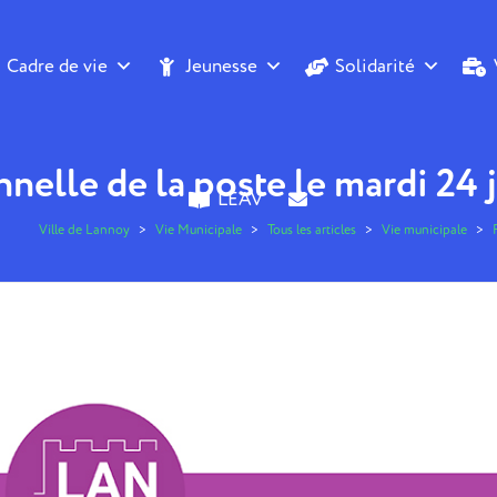
Cadre de vie
Jeunesse
Solidarité
nelle de la poste le mardi 24 
LEAV
Ville de Lannoy
>
Vie Municipale
>
Tous les articles
>
Vie municipale
>