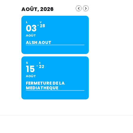
AOÛT, 2026
L
V
03
28
AOÛT
ALSH AOUT
S
S
15
22
AOÛT
FERMETURE DE LA
MEDIATHEQUE