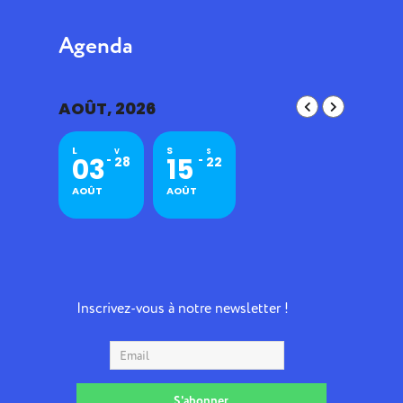
Agenda
AOÛT, 2026
L
S
V
S
03
15
28
22
AOÛT
AOÛT
Inscrivez-vous à notre newsletter !