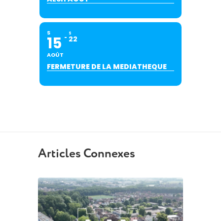
S
S
15
22
AOÛT
FERMETURE DE LA MEDIATHEQUE
Articles Connexes