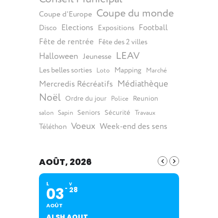
Coupe du monde
Coupe d'Europe
Elections
Football
Disco
Expositions
Fête de rentrée
Fête des 2 villes
LEAV
Halloween
Jeunesse
Les belles sorties
Mapping
Loto
Marché
Médiathèque
Mercredis Récréatifs
Noël
Ordre du jour
Reunion
Police
Seniors
Sécurité
salon
Sapin
Travaux
Voeux
Week-end des sens
Téléthon
AOÛT, 2026
L
V
03
28
AOÛT
ALSH AOUT