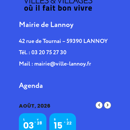
Mairie de Lannoy
42 rue de Tournai – 59390 LANNOY
Tél. : 03 20 75 27 30
Mail :
mairie@ville-lannoy.fr
Agenda
AOÛT, 2026
L
S
V
S
03
15
28
22