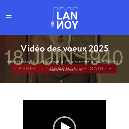
Vidéo des voeux 2025
Ville de Lannoy
>
Vie Municipale
>
Tous les articles
>
Vie municipale
>
Vidéo des voeux 2025
Lecteur
vidéo