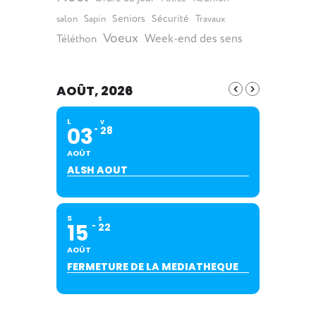
Seniors
Sécurité
salon
Sapin
Travaux
Voeux
Week-end des sens
Téléthon
AOÛT, 2026
L
V
03
28
AOÛT
ALSH AOUT
S
S
15
22
AOÛT
FERMETURE DE LA MEDIATHEQUE