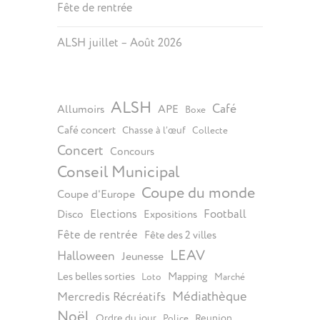
Fête de rentrée
ALSH juillet – Août 2026
ALSH
Café
Allumoirs
APE
Boxe
Café concert
Chasse à l’œuf
Collecte
Concert
Concours
Conseil Municipal
Coupe du monde
Coupe d'Europe
Elections
Football
Disco
Expositions
Fête de rentrée
Fête des 2 villes
LEAV
Halloween
Jeunesse
Les belles sorties
Mapping
Loto
Marché
Médiathèque
Mercredis Récréatifs
Noël
Ordre du jour
Reunion
Police