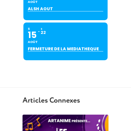
AOÛT
ALSH AOUT
S
S
15
22
AOÛT
FERMETURE DE LA MEDIATHEQUE
Articles Connexes