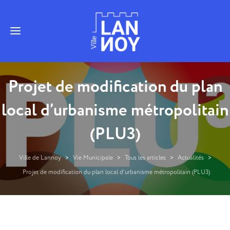
Projet de modification du plan
local d’urbanisme métropolitain
(PLU3)
Ville de Lannoy
>
Vie Municipale
>
Tous les articles
>
Actualités
>
Projet de modification du plan local d’urbanisme métropolitain (PLU3)