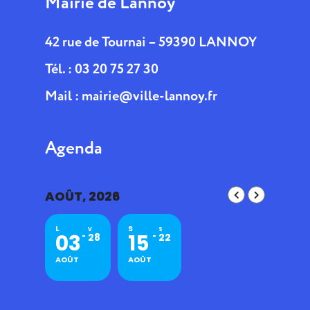
Mairie de Lannoy
42 rue de Tournai – 59390 LANNOY
Tél. : 03 20 75 27 30
Mail :
mairie@ville-lannoy.fr
Agenda
AOÛT, 2026
L
S
V
S
03
15
28
22
AOÛT
AOÛT