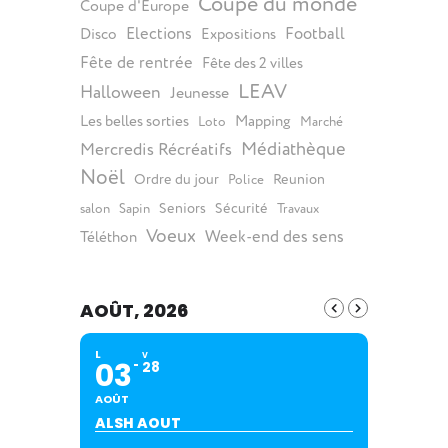
Coupe du monde
Coupe d'Europe
Elections
Football
Disco
Expositions
Fête de rentrée
Fête des 2 villes
LEAV
Halloween
Jeunesse
Les belles sorties
Mapping
Loto
Marché
Médiathèque
Mercredis Récréatifs
Noël
Ordre du jour
Reunion
Police
Seniors
Sécurité
salon
Sapin
Travaux
Voeux
Week-end des sens
Téléthon
AOÛT, 2026
L
V
03
28
AOÛT
ALSH AOUT