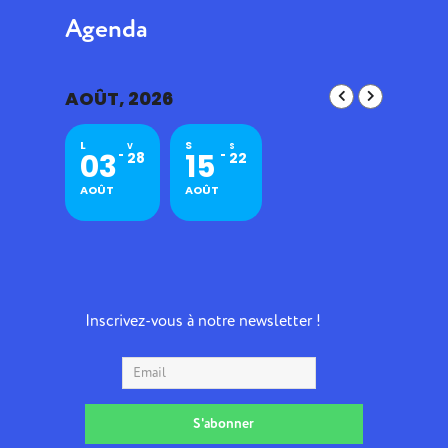
Agenda
AOÛT, 2026
L
S
V
S
03
15
28
22
AOÛT
AOÛT
Inscrivez-vous à notre newsletter !