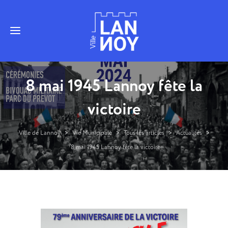
8 mai 1945 Lannoy fête la
victoire
Ville de Lannoy
>
Vie Municipale
>
Tous les articles
>
Actualités
>
8 mai 1945 Lannoy fête la victoire