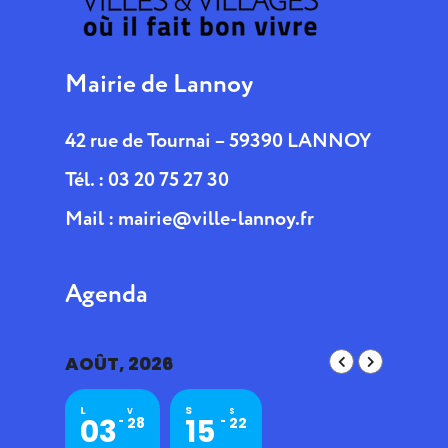
Mairie de Lannoy
42 rue de Tournai – 59390 LANNOY
Tél. : 03 20 75 27 30
Mail :
mairie@ville-lannoy.fr
Agenda
AOÛT, 2026
L
S
V
S
03
15
28
22