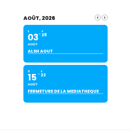
AOÛT, 2026
L
V
03
28
AOÛT
ALSH AOUT
S
S
15
22
AOÛT
FERMETURE DE LA MEDIATHEQUE