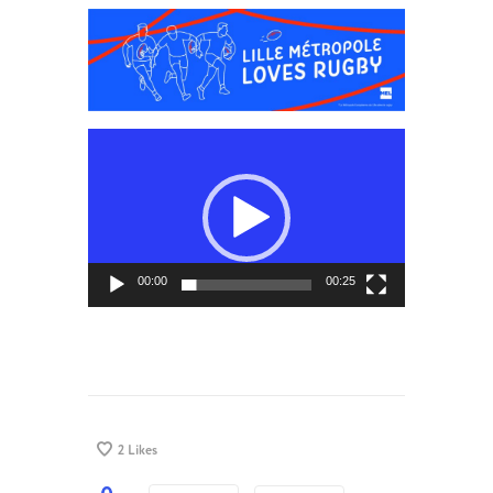
Lecteur
vidéo
00:00
00:25
2
Likes