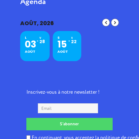
Agenda
AOÛT, 2026
L
S
V
S
03
15
28
22
AOÛT
AOÛT
Inscrivez-vous à notre newsletter !
En continuant, vous acceptez la politique de confi