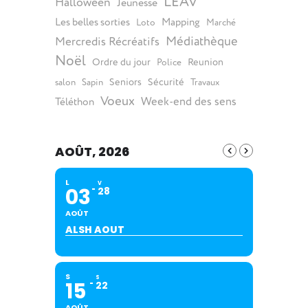
LEAV
Halloween
Jeunesse
Les belles sorties
Mapping
Loto
Marché
Médiathèque
Mercredis Récréatifs
Noël
Ordre du jour
Reunion
Police
Seniors
Sécurité
salon
Sapin
Travaux
Voeux
Week-end des sens
Téléthon
AOÛT, 2026
L
V
03
28
AOÛT
ALSH AOUT
S
S
15
22
AOÛT