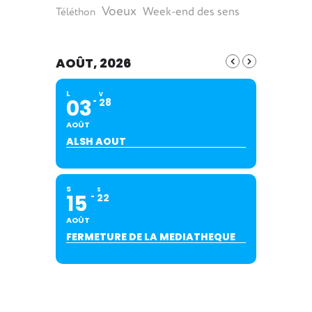
Voeux
Week-end des sens
Téléthon
AOÛT, 2026
L
V
03
28
AOÛT
ALSH AOUT
S
S
15
22
AOÛT
FERMETURE DE LA MEDIATHEQUE