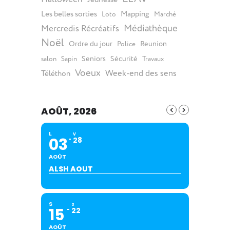
Les belles sorties
Mapping
Loto
Marché
Médiathèque
Mercredis Récréatifs
Noël
Ordre du jour
Reunion
Police
Seniors
Sécurité
salon
Sapin
Travaux
Voeux
Week-end des sens
Téléthon
AOÛT, 2026
L
V
03
28
AOÛT
ALSH AOUT
S
S
15
22
AOÛT