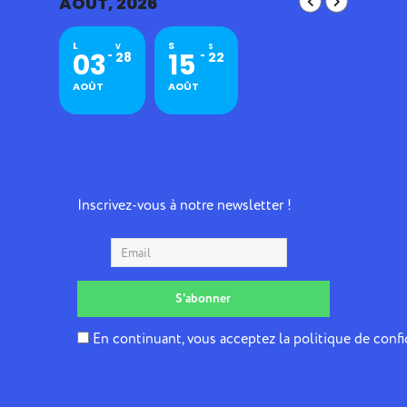
AOÛT, 2026
L
S
V
S
03
15
28
22
AOÛT
AOÛT
Inscrivez-vous à notre newsletter !
En continuant, vous acceptez la politique de confi