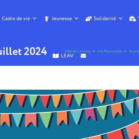
Cadre de vie
Jeunesse
Solidarité
uillet 2024
Ville de Lannoy
>
Vie Municipale
>
Tous le
LEAV