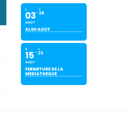
L
V
03
28
AOÛT
ALSH AOUT
S
S
15
22
AOÛT
FERMETURE DE LA
MEDIATHEQUE