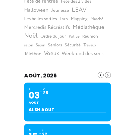
Fête de rentrée
Fête des 2 villes
LEAV
Halloween
Jeunesse
Les belles sorties
Mapping
Loto
Marché
Médiathèque
Mercredis Récréatifs
Noël
Ordre du jour
Reunion
Police
Seniors
Sécurité
salon
Sapin
Travaux
Voeux
Week-end des sens
Téléthon
AOÛT, 2026
L
V
03
28
AOÛT
ALSH AOUT
S
S
22