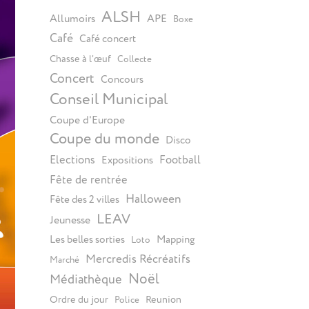
ALSH
Allumoirs
APE
Boxe
Café
Café concert
Chasse à l’œuf
Collecte
Concert
Concours
Conseil Municipal
Coupe d'Europe
Coupe du monde
Disco
Elections
Football
Expositions
Fête de rentrée
Halloween
Fête des 2 villes
LEAV
Jeunesse
Les belles sorties
Mapping
Loto
Mercredis Récréatifs
Marché
Noël
Médiathèque
Ordre du jour
Reunion
Police