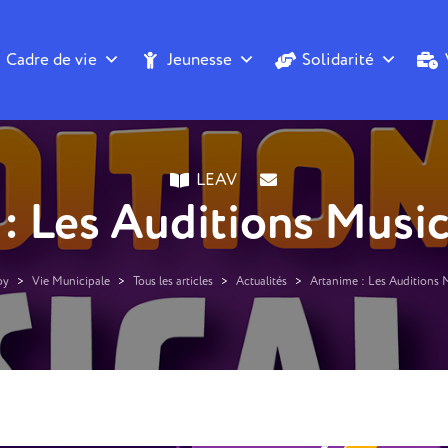
Cadre de vie
Jeunesse
Solidarité
LEAV
: Les Auditions Musi
oy
>
Vie Municipale
>
Tous les articles
>
Actualités
>
Artanime : Les Auditions 