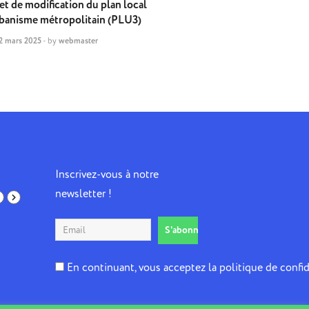
et de modification du plan local
banisme métropolitain (PLU3)
2 mars 2025
-
by
webmaster
Inscrivez-vous à notre
newsletter !
En continuant, vous acceptez la politique de confid