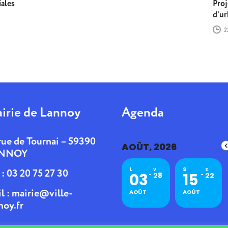
iales
Proj
d’ur
2
irie de Lannoy
Agenda
rue de Tournai – 59390
AOÛT, 2026
NNOY
L
S
. : 03 20 75 27 30
V
S
03
15
28
22
l :
mairie@ville-
AOÛT
AOÛT
noy.fr