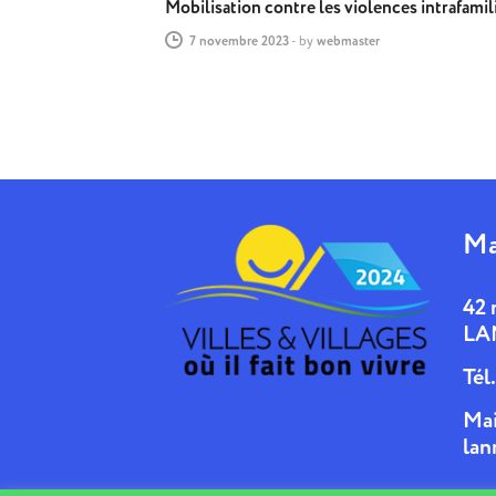
Mobilisation contre les violences intrafamil
7 novembre 2023
-
by
webmaster
Ma
42 
LA
Tél
Mai
lan