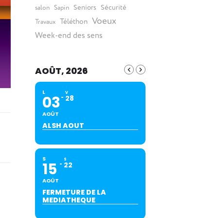
Seniors
Sécurité
salon
Sapin
Voeux
Téléthon
Travaux
Week-end des sens
AOÛT, 2026
L
V
03
28
AOÛT
ALSH AOUT
S
S
15
22
AOÛT
FERMETURE DE LA
MEDIATHEQUE