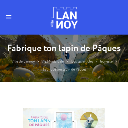
Fabrique ton lapin de Pâques
Ville de Lannoy
>
Vie Municipale
>
Tous les articles
>
Jeunesse
>
Fabrique ton lapin de Pâques