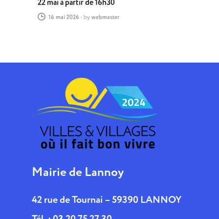
22 mai à partir de 16h30
16 mai 2026
-
by
webmaster
Mairie de Lannoy
42 rue de Tournai – 59390 LANNOY
Tél. : 03 20 75 27 30