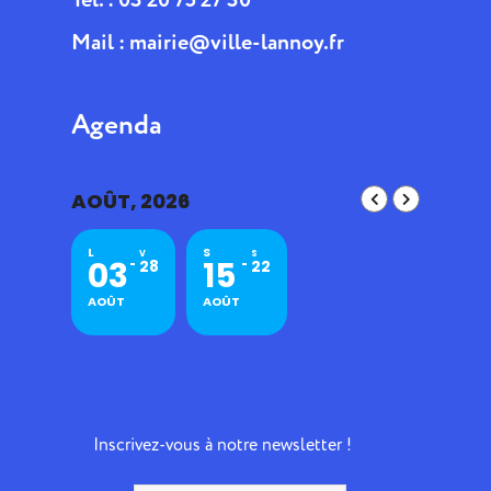
Mail :
mairie@ville-lannoy.fr
Agenda
AOÛT, 2026
L
S
V
S
03
15
28
22
AOÛT
AOÛT
Inscrivez-vous à notre newsletter !