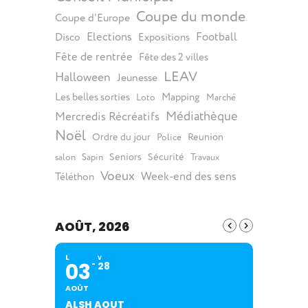
Coupe du monde
Coupe d'Europe
Elections
Football
Disco
Expositions
Fête de rentrée
Fête des 2 villes
LEAV
Halloween
Jeunesse
Les belles sorties
Mapping
Loto
Marché
Médiathèque
Mercredis Récréatifs
Noël
Ordre du jour
Reunion
Police
Seniors
Sécurité
salon
Sapin
Travaux
Voeux
Week-end des sens
Téléthon
AOÛT, 2026
L
V
03
28
AOÛT
ALSH AOUT