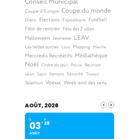
Conseil Municipal
Coupe du monde
Coupe d'Europe
Elections
Football
Disco
Expositions
Fête de rentrée
Fête des 2 villes
LEAV
Halloween
Jeunesse
Les belles sorties
Mapping
Loto
Marché
Médiathèque
Mercredis Récréatifs
Noël
Ordre du jour
Reunion
Police
Seniors
Sécurité
salon
Sapin
Travaux
Voeux
Week-end des sens
Téléthon
AOÛT, 2026
L
V
03
28
AOÛT