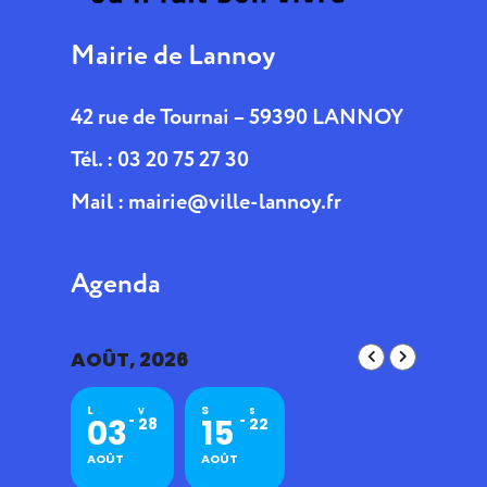
Mairie de Lannoy
42 rue de Tournai – 59390 LANNOY
Tél. : 03 20 75 27 30
Mail :
mairie@ville-lannoy.fr
Agenda
AOÛT, 2026
L
S
V
S
03
15
28
22
AOÛT
AOÛT