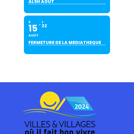
ALSH AOUT
S
S
15
22
AOÛT
FERMETURE DE LA MEDIATHEQUE