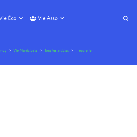
Vie Éco
Vie Asso
nnoy
>
Vie Municipale
>
Tous les articles
>
Trésorerie