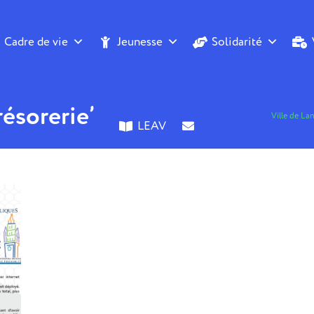
Cadre de vie
Jeunesse
Solidarité
résorerie’
Ville de La
LEAV