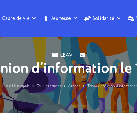
Cadre de vie
Jeunesse
Solidarité
LEAV
union d’information le 
>
Vie Municipale
>
Tous les articles
>
Agenda
>
Travaux : réunion d’information