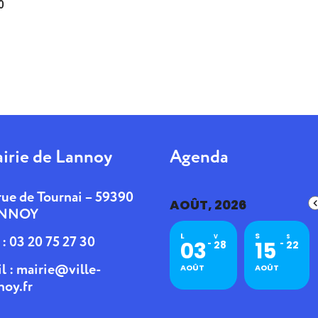
0
irie de Lannoy
Agenda
rue de Tournai – 59390
AOÛT, 2026
NNOY
L
S
. : 03 20 75 27 30
V
S
03
15
28
22
l :
mairie@ville-
AOÛT
AOÛT
noy.fr