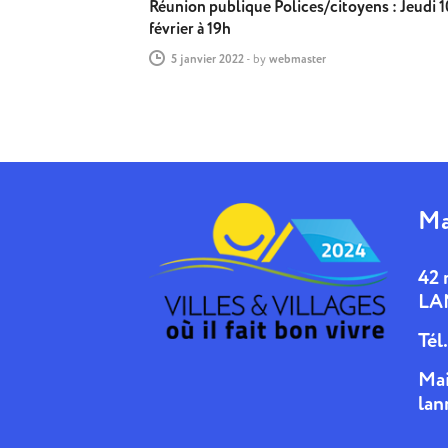
Réunion publique Polices/citoyens : Jeudi 1
février à 19h
5 janvier 2022
-
by
webmaster
Ma
42 
LA
Tél
Mai
lan