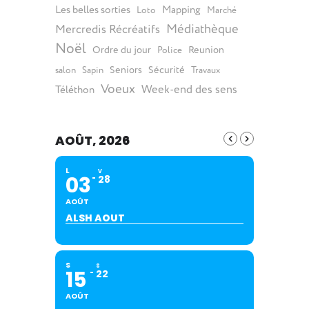
Les belles sorties
Mapping
Loto
Marché
Médiathèque
Mercredis Récréatifs
Noël
Ordre du jour
Reunion
Police
Seniors
Sécurité
salon
Sapin
Travaux
Voeux
Week-end des sens
Téléthon
AOÛT, 2026
L
V
03
28
AOÛT
ALSH AOUT
S
S
15
22
AOÛT