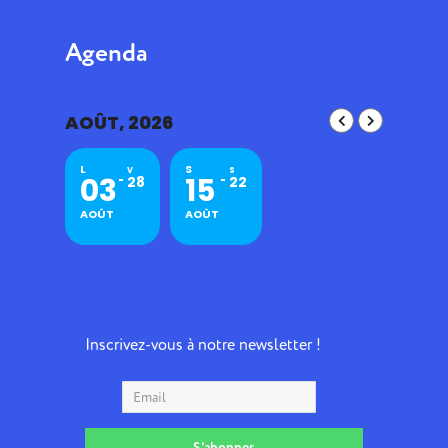
Agenda
AOÛT, 2026
L
S
V
S
03
15
28
22
AOÛT
AOÛT
Inscrivez-vous à notre newsletter !