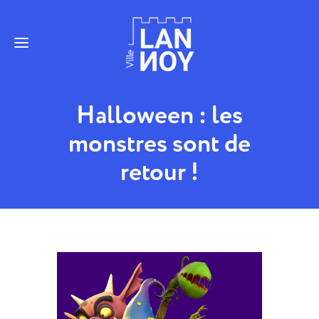
Halloween : les
monstres sont de
retour !