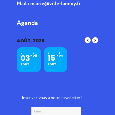
Mail :
mairie@ville-lannoy.fr
Agenda
AOÛT, 2026
L
S
V
S
03
15
28
22
AOÛT
AOÛT
Inscrivez-vous à notre newsletter !