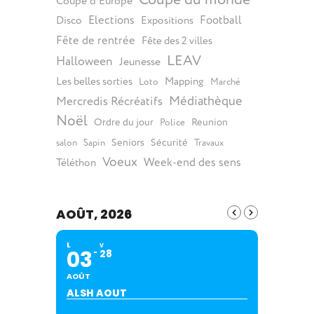
Coupe d'Europe
Elections
Football
Disco
Expositions
Fête de rentrée
Fête des 2 villes
LEAV
Halloween
Jeunesse
Les belles sorties
Mapping
Loto
Marché
Médiathèque
Mercredis Récréatifs
Noël
Ordre du jour
Reunion
Police
Seniors
Sécurité
salon
Sapin
Travaux
Voeux
Week-end des sens
Téléthon
AOÛT, 2026
L
V
03
28
AOÛT
ALSH AOUT