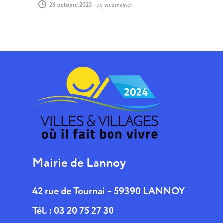
26 octobre 2023
-
by
webmaster
Mairie de Lannoy
42 rue de Tournai – 59390 LANNOY
Tél. : 03 20 75 27 30