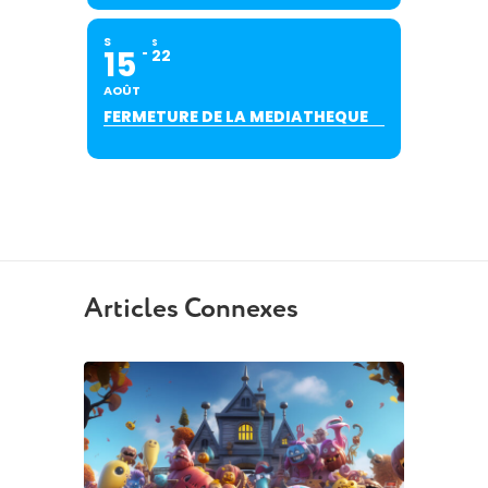
S
S
15
22
AOÛT
FERMETURE DE LA MEDIATHEQUE
Articles Connexes