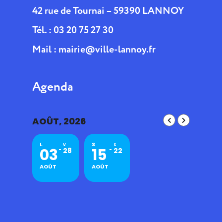
42 rue de Tournai – 59390 LANNOY
Tél. : 03 20 75 27 30
Mail :
mairie@ville-lannoy.fr
Agenda
AOÛT, 2026
L
S
V
S
03
15
28
22
AOÛT
AOÛT