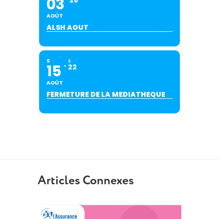
03
28
AOÛT
ALSH AOUT
S
S
15
22
AOÛT
FERMETURE DE LA MEDIATHEQUE
Articles Connexes