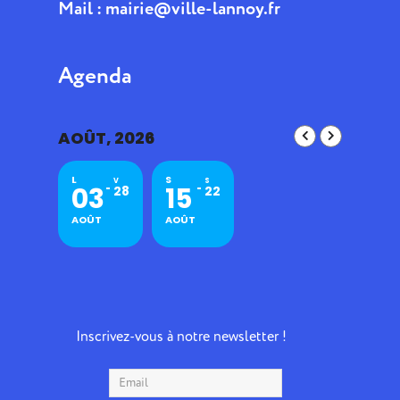
Mail :
mairie@ville-lannoy.fr
Agenda
AOÛT, 2026
L
S
V
S
03
15
28
22
AOÛT
AOÛT
Inscrivez-vous à notre newsletter !