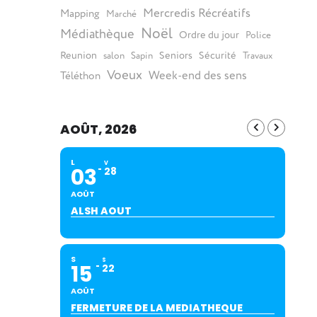
Mercredis Récréatifs
Mapping
Marché
Noël
Médiathèque
Ordre du jour
Police
Reunion
Seniors
Sécurité
salon
Sapin
Travaux
Voeux
Week-end des sens
Téléthon
AOÛT, 2026
L
V
03
28
AOÛT
ALSH AOUT
S
S
15
22
AOÛT
FERMETURE DE LA MEDIATHEQUE