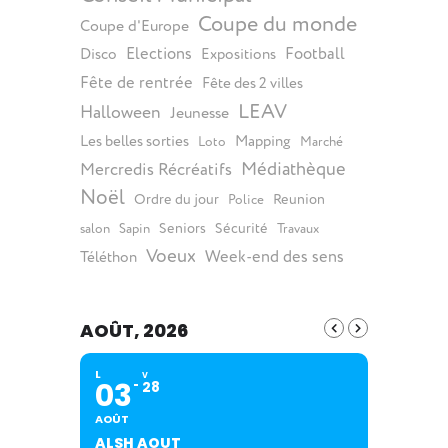
Coupe du monde
Coupe d'Europe
Elections
Football
Disco
Expositions
Fête de rentrée
Fête des 2 villes
LEAV
Halloween
Jeunesse
Les belles sorties
Mapping
Loto
Marché
Médiathèque
Mercredis Récréatifs
Noël
Ordre du jour
Reunion
Police
Seniors
Sécurité
salon
Sapin
Travaux
Voeux
Week-end des sens
Téléthon
AOÛT, 2026
L
V
03
28
AOÛT
ALSH AOUT