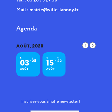
Mail :
mairie@ville-lannoy.fr
Agenda
AOÛT, 2026
L
S
V
S
03
15
28
22
AOÛT
AOÛT
Inscrivez-vous à notre newsletter !