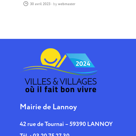
30 avril 2023
-
by
webmaster
Mairie de Lannoy
42 rue de Tournai – 59390 LANNOY
Tél. : 03 20 75 27 30