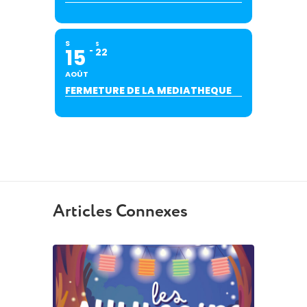
S
S
15
22
AOÛT
FERMETURE DE LA MEDIATHEQUE
Articles Connexes