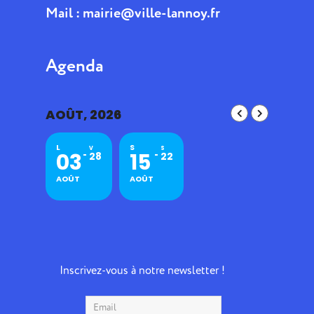
Mail :
mairie@ville-lannoy.fr
Agenda
AOÛT, 2026
L
S
V
S
03
15
28
22
AOÛT
AOÛT
Inscrivez-vous à notre newsletter !