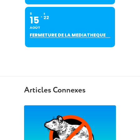
S
S
15
22
AOÛT
FERMETURE DE LA MEDIATHEQUE
Articles Connexes