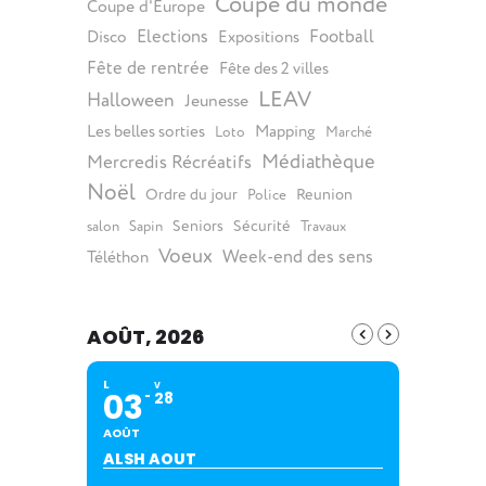
Coupe du monde
Coupe d'Europe
Elections
Football
Disco
Expositions
Fête de rentrée
Fête des 2 villes
LEAV
Halloween
Jeunesse
Les belles sorties
Mapping
Loto
Marché
Médiathèque
Mercredis Récréatifs
Noël
Ordre du jour
Reunion
Police
Seniors
Sécurité
salon
Sapin
Travaux
Voeux
Week-end des sens
Téléthon
AOÛT, 2026
L
V
03
28
AOÛT
ALSH AOUT