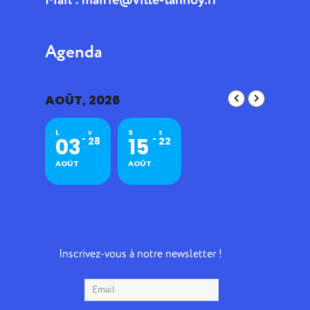
Agenda
AOÛT, 2026
L
S
V
S
03
15
28
22
AOÛT
AOÛT
Inscrivez-vous à notre newsletter !