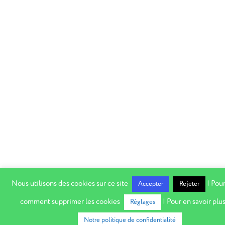
Nous utilisons des cookies sur ce site
| Pour
Accepter
Rejeter
comment supprimer les cookies
| Pour en savoir plus
Réglages
Notre politique de confidentialité