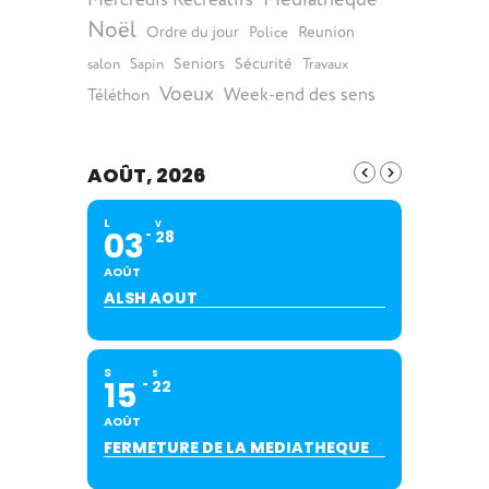
Noël
Ordre du jour
Reunion
Police
Seniors
Sécurité
salon
Sapin
Travaux
Voeux
Week-end des sens
Téléthon
AOÛT, 2026
L
V
03
28
AOÛT
ALSH AOUT
S
S
15
22
AOÛT
FERMETURE DE LA MEDIATHEQUE